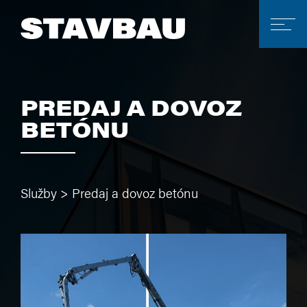
PREDAJ A DOVOZ
BETÓNU
Služby
>
Predaj a dovoz betónu