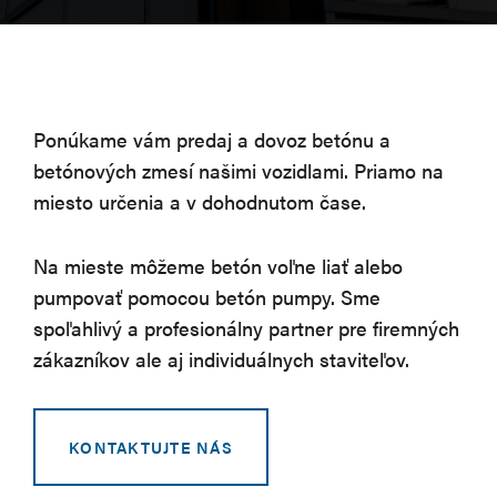
Ponúkame vám predaj a dovoz betónu a
betónových zmesí našimi vozidlami. Priamo na
miesto určenia a v dohodnutom čase.
Na mieste môžeme betón voľne liať alebo
pumpovať pomocou betón pumpy. Sme
spoľahlivý a profesionálny partner pre firemných
zákazníkov ale aj individuálnych staviteľov.
KONTAKTUJTE NÁS